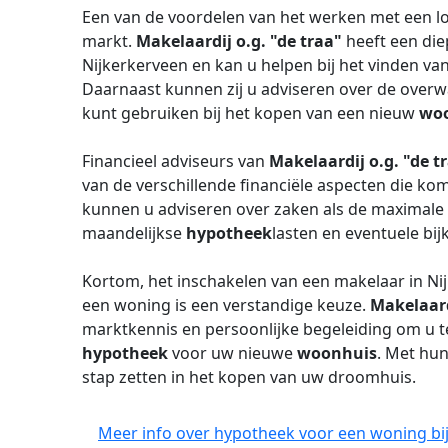
Een van de voordelen van het werken met een lo
markt.
Makelaardij o.g. "de traa"
heeft een die
Nijkerkerveen en kan u helpen bij het vinden v
Daarnaast kunnen zij u adviseren over de over
kunt gebruiken bij het kopen van een nieuw
wo
Financieel adviseurs van
Makelaardij o.g. "de t
van de verschillende financiële aspecten die kome
kunnen u adviseren over zaken als de maximale
maandelijkse
hypotheek
lasten en eventuele bi
Kortom, het inschakelen van een makelaar in Ni
een woning is een verstandige keuze.
Makelaard
marktkennis en persoonlijke begeleiding om u te
hypotheek
voor uw nieuwe
woonhuis
. Met hu
stap zetten in het kopen van uw droomhuis.
Meer info over hypotheek voor een woning bij 