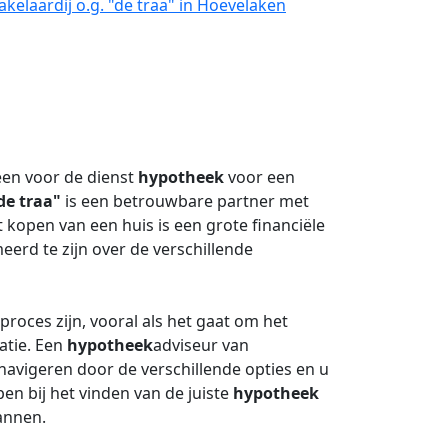
elaardij o.g. "de traa" in Hoevelaken
een voor de dienst
hypotheek
voor een
de traa"
is een betrouwbare partner met
 kopen van een huis is een grote financiële
eerd te zijn over de verschillende
roces zijn, vooral als het gaat om het
atie. Een
hypotheek
adviseur van
 navigeren door de verschillende opties en u
en bij het vinden van de juiste
hypotheek
lannen.