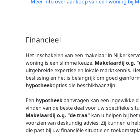
Meer info over aankoop van een woning bij Mak
Financieel
Het inschakelen van een makelaar in Nijkerkerv
woning is een slimme keuze.
Makelaardij o.g. "
uitgebreide expertise en lokale marktkennis. Het
beslissing en het is belangrijk om goed geïnform
hypotheek
opties die beschikbaar zijn.
Een
hypotheek
aanvragen kan een ingewikkeld p
vinden van de beste deal voor uw specifieke situ
Makelaardij o.g. "de traa"
kan u helpen bij het
voorzien van deskundig advies. Zij kunnen u help
die past bij uw financiële situatie en toekomstp