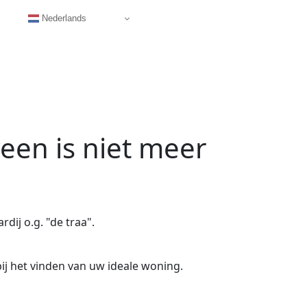
Nederlands
veen
is niet meer
dij o.g. "de traa".
ij het vinden van uw ideale woning.
.